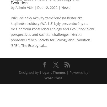
Evolution
by
Admin VÚK
|
Dec 12, 2022
|
News
Dílčí výsledky aktivity zaměřené na historické
krajinné struktury (WA 1.3) byly prezentovány na
mezinárodní konferenci Ecology and Evolution: New
perspectives and societal challenges, kterou
pořádaly French Society for Ecology and Evolution
(SFE²), The Ecological...
Designed by
Elegant Themes
| Powered by
WordPress