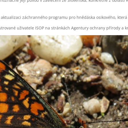
noznačně její původ v zavlečení ze Slovenska, konkrétně z oblast
i aktualizaci záchranného programu pro hnědáska osikového, která
istrované uživatele ISOP na stránkách Agentury ochrany přírody a k