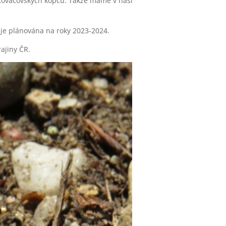
i Kováčovských kopců. Takže máme v naší
 je plánována na roky 2023-2024.
rajiny ČR.