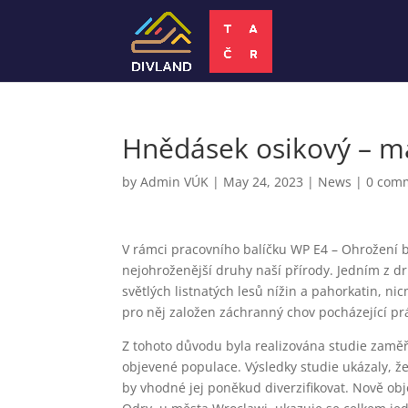
Hnědásek osikový – má
by
Admin VÚK
|
May 24, 2023
|
News
|
0 com
V rámci pracovního balíčku WP E4 – Ohrožení 
nejohroženější druhy naší přírody. Jedním z d
světlých listnatých lesů nížin a pahorkatin, ni
pro něj založen záchranný chov pocházející p
Z tohoto důvodu byla realizována studie zaměř
objevené populace. Výsledky studie ukázaly, že
by vhodné jej poněkud diverzifikovat. Nově ob