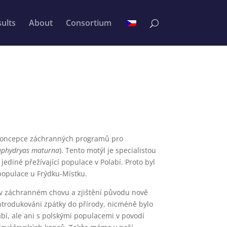
ults
About
Consortium
e Koncepce záchranných programů pro
uphydryas maturna
). Tento motýl je specialistou
jediné přežívající populace v Polabí. Proto byl
 populace u Frýdku-Místku.
o v záchranném chovu a zjištění původu nově
introdukováni zpátky do přírody, nicméně bylo
bí, ale ani s polskými populacemi v povodí