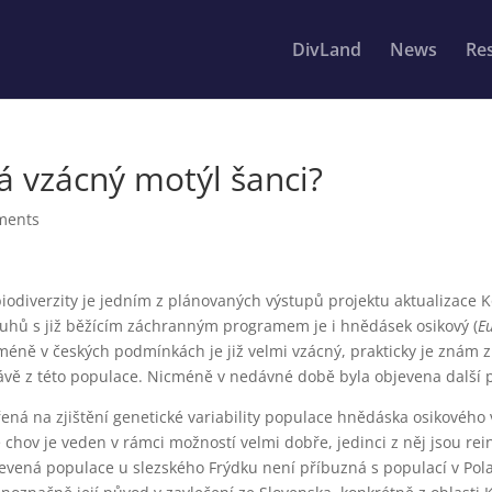
DivLand
News
Res
 vzácný motýl šanci?
ments
biodiverzity je jedním z plánovaných výstupů projektu aktualizac
ruhů s již běžícím záchranným programem je i hnědásek osikový (
E
cméně v českých podmínkách je již velmi vzácný, prakticky je znám z 
rávě z této populace. Nicméně v nedávné době byla objevena další
ená na zjištění genetické variability populace hnědáska osikovéh
 chov je veden v rámci možností velmi dobře, jedinci z něj jsou re
jevená populace u slezského Frýdku není příbuzná s populací v Pola