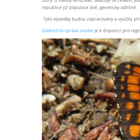
Odry, u města Wroclawi, ukazuje se celkem jed
republice již populace dvě, geneticky odlišné.
Tyto výsledky budou zapracovány a využity př
Závěrečná zpráva studie
je k dispozici pro reg