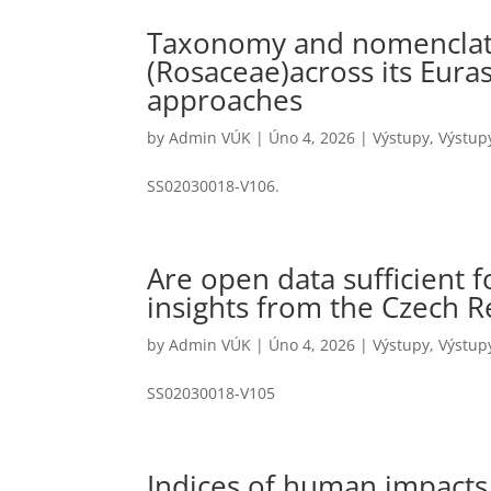
Taxonomy and nomenclatu
(Rosaceae)across its Eura
approaches
by
Admin VÚK
|
Úno 4, 2026
|
Výstupy
,
Výstup
SS02030018-V106.
Are open data sufficient 
insights from the Czech R
by
Admin VÚK
|
Úno 4, 2026
|
Výstupy
,
Výstup
SS02030018-V105
Indices of human impacts