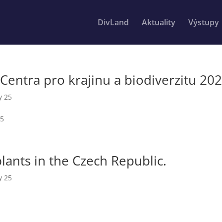
DivLand
Aktuality
Výstupy
entra pro krajinu a biodiverzitu 20
y 25
25
plants in the Czech Republic.
y 25