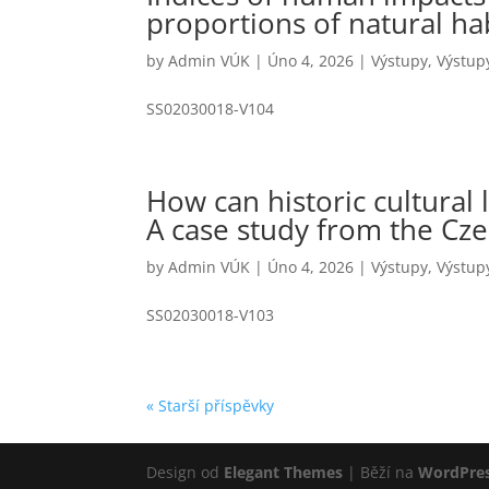
proportions of natural ha
by
Admin VÚK
|
Úno 4, 2026
|
Výstupy
,
Výstup
SS02030018-V104
How can historic cultural
A case study from the Cz
by
Admin VÚK
|
Úno 4, 2026
|
Výstupy
,
Výstup
SS02030018-V103
« Starší příspěvky
Design od
Elegant Themes
| Běží na
WordPre