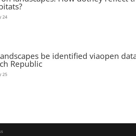
bitats?
y 24
 landscapes be identified viaopen dat
ech Republic
y 25
ss