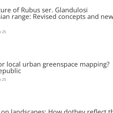
re of Rubus ser. Glandulosi
sian range: Revised concepts and ne
y 25
for local urban greenspace mapping?
epublic
y 25
 on landscapes: How dothey reflect t