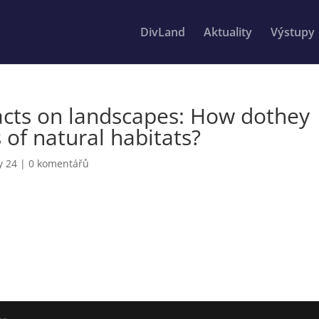
DivLand
Aktuality
Výstupy
acts on landscapes: How dothey
 of natural habitats?
y 24
|
0 komentářů