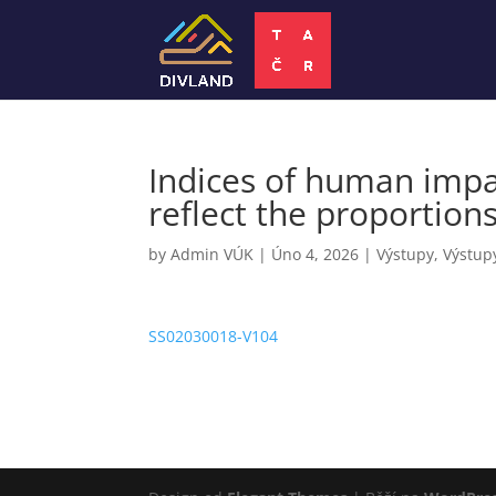
Indices of human imp
reflect the proportions
by
Admin VÚK
|
Úno 4, 2026
|
Výstupy
,
Výstup
SS02030018-V104