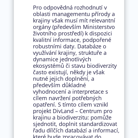
Pro odpovědná rozhodnutí v
oblasti managementu přírody a
krajiny však musí mít relevantní
orgány (především Ministerstvo
životního prostředí) k dispozici
kvalitní informace, podpořené
robustními daty. Databáze o
využívání krajiny, struktuře a
dynamice jednotlivých
ekosystémů či stavu biodiverzity
často existují, někdy je však
nutné jejich doplnění, a
především důkladné
vyhodnocení a interpretace s
cílem navržení potřebných
opatření. S tímto cílem vznikl
projekt DivLand – Centrum pro
krajinu a biodiverzitu: pomůže
sjednotit, doplnit standardizovat
řadu dílčích databází a informací,
které bude zpracovávat do