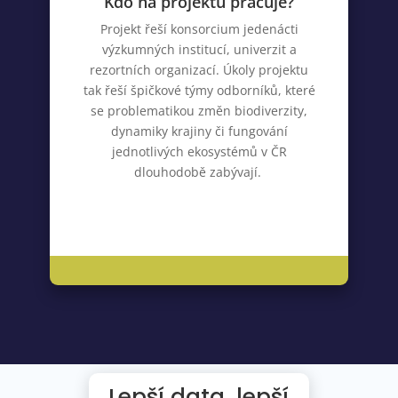
Kdo na projektu pracuje?
Projekt řeší konsorcium jedenácti
výzkumných institucí, univerzit a
rezortních organizací. Úkoly projektu
tak řeší špičkové týmy odborníků, které
se problematikou změn biodiverzity,
dynamiky krajiny či fungování
jednotlivých ekosystémů v ČR
dlouhodobě zabývají.
Lepší data, lepší