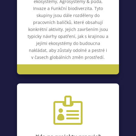
ekosystémy, Agrosystémy & půda,
Invaze a Funkční biodiverzita. Tyto
skupiny jsou dále rozděleny do
pracovních balíčků, které obsahují
konkrétní aktivity.
Jejich završením jsou
typicky návrhy opatření, jak s krajinou a
jej
ími ekosystémy do budoucna
nakl
ádat, aby
zůstaly odolné a p
estré i
v časech globálních změn prostředí.
