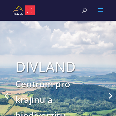
DIVLAND
Centrum pro
krajinu a
biodiverzitu