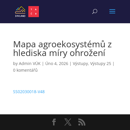
Mapa agroekosystémů z
hlediska míry ohrožení
by
Admin VÚK
|
Úno 4, 2026
|
Výstupy
,
Výstupy 25
|
0 komentářů
SS02030018-V48