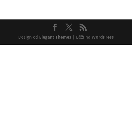
Design od
Elegant Themes
| Běží na
WordPress