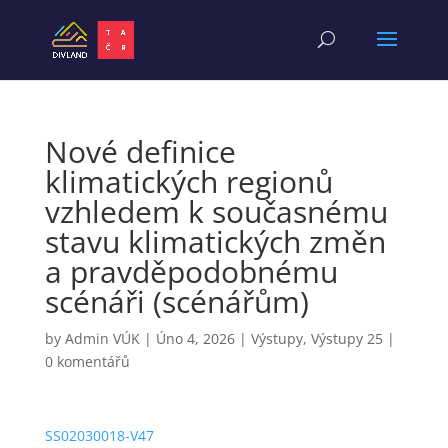
Nové definice
klimatických regionů
vzhledem k současnému
stavu klimatických změn
a pravděpodobnému
scénáři (scénářům)
by
Admin VÚK
|
Úno 4, 2026
|
Výstupy
,
Výstupy 25
|
0 komentářů
SS02030018-V47