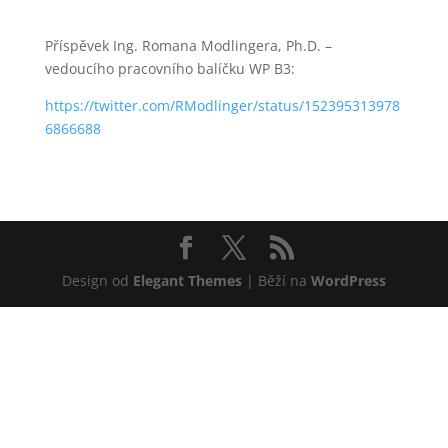
Příspěvek Ing. Romana Modlingera, Ph.D. –
vedoucího pracovního balíčku WP B3:
https://twitter.com/RModlinger/status/152395313978
6866688
Design od
Elegant Themes
| Běží na
WordPress