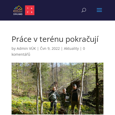
Práce v terénu pokračují
by
Admin VÚK
|
Čvn 9, 2022
|
Aktuality
|
0
komentářů